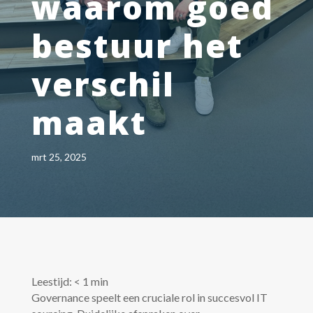
waarom goed
bestuur het
verschil
maakt
mrt 25, 2025
Leestijd:
< 1
min
Governance speelt een cruciale rol in succesvol IT