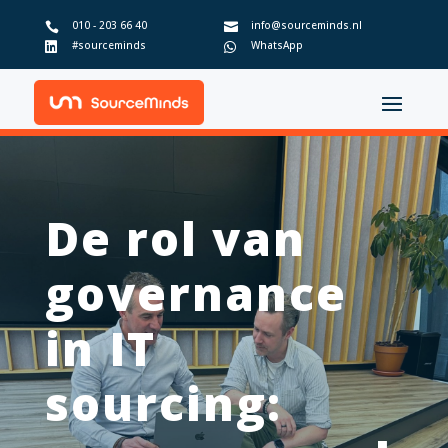
010 - 203 66 40
info@sourceminds.nl


#sourceminds
WhatsApp


De rol van
governance
in IT
sourcing: