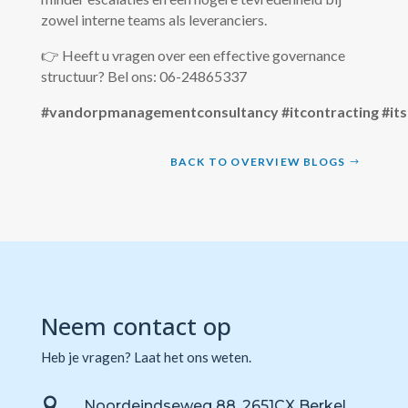
zowel interne teams als leveranciers.
👉 Heeft u vragen over een effective governance
structuur? Bel ons: 06-24865337
#vandorpmanagementconsultancy
#itcontracting
#it
BACK TO OVERVIEW BLOGS
Neem contact op
Heb je vragen? Laat het ons weten.

Noordeindseweg 88, 2651CX Berkel