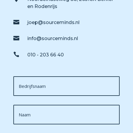
en Rodenrijs

joep@sourceminds.nl

info@sourceminds.nl

010 - 203 66 40