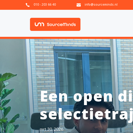
010 - 203 66 40
info@sourceminds.nl


Een open di
selectietra
mrt 30, 2026