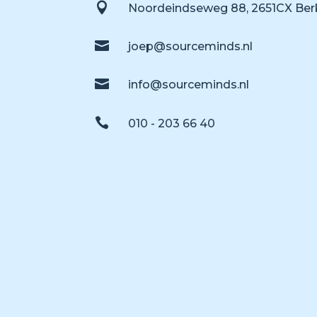

Noordeindseweg 88, 2651CX Berk

joep@sourceminds.nl

info@sourceminds.nl

010 - 203 66 40