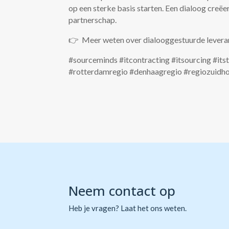
op een sterke basis starten. Een dialoog creëe
partnerschap.
👉 Meer weten over dialooggestuurde levera
#sourceminds #itcontracting #itsourcing #i
#rotterdamregio #denhaagregio #regiozuidho
Neem contact op
Heb je vragen? Laat het ons weten.