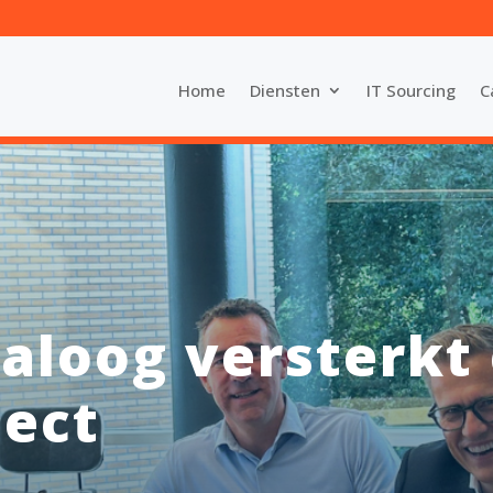
Home
Diensten
IT Sourcing
C
aloog versterkt 
ject