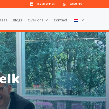
#sourceminds
WhatsApp


ases
Blogs
Over ons
Contact
elk