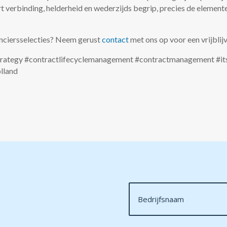
rt verbinding, helderheid en wederzijds begrip, precies de elemente
nciersselecties? Neem gerust
contact
met ons op voor een vrijbli
tstrategy #contractlifecyclemanagement #contractmanagement #i
lland