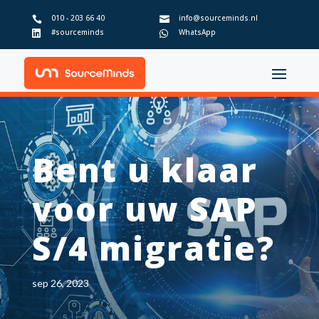
010 - 203 66 40
info@sourceminds.nl


#sourceminds
WhatsApp


Bent u klaar
voor uw SAP
S/4 migratie?
sep 26, 2023