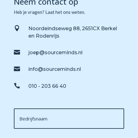
Neem contact op
Heb je vragen? Laat het ons weten.

Noordeindseweg 88, 2651CX Berkel
en Rodenrijs

joep@sourceminds.nl

info@sourceminds.nl

010 - 203 66 40