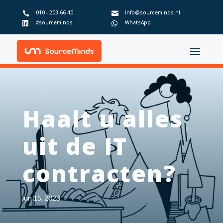
010 - 203 66 40
info@sourceminds.nl


#sourceminds
WhatsApp


Haalt u alles
uit de IT
contracten?
jun 15, 2023