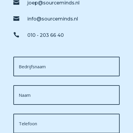

joep@sourceminds.nl

info@sourceminds.nl

010 - 203 66 40