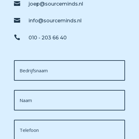

joep@sourceminds.nl

info@sourceminds.nl

010 - 203 66 40