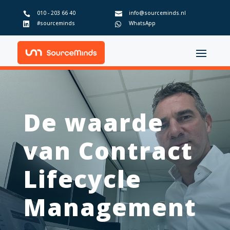
010 - 203 66 40
info@sourceminds.nl


#sourceminds
WhatsApp


De waarde
van Contract
Lifecycle
Management