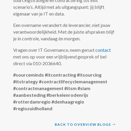
sourcingstrategie en contractering tot exit
scenario’s. Altijd met als uitgangspunt: jij blijft
eigenaar van je IT en data.
Een overname verandert de leverancier, niet jouw
verantwoordelijkheid. Met de juiste afspraken blijf
je in controle, vandaag én morgen.
Vragen over IT Governance, neem gerust
contact
met ons op voor een vrijblijvend gesprek of bel
direct via 010-2036640.
#sourceminds #itcontracting #itsourcing
#itstrategy #contractlifecyclemanagement
#contractmanagement #itsm #siam
#aanbesteding #berkelenrodenrijs
#rotterdamregio #denhaagregio
#regiozuidholland
BACK TO OVERVIEW BLOGS