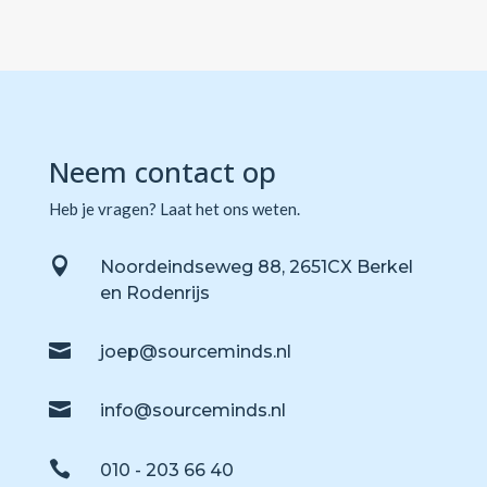
Neem contact op
Heb je vragen? Laat het ons weten.

Noordeindseweg 88, 2651CX Berkel
en Rodenrijs

joep@sourceminds.nl

info@sourceminds.nl

010 - 203 66 40