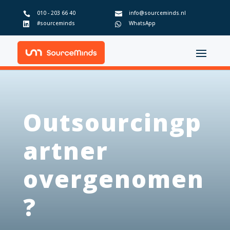
010 - 203 66 40
info@sourceminds.nl


#sourceminds
WhatsApp


Outsourcingp
artner
overgenomen
?